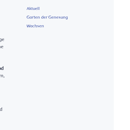
Aktuell
Garten der Genesung
Wachsen
ge
ne
od
um,
nd