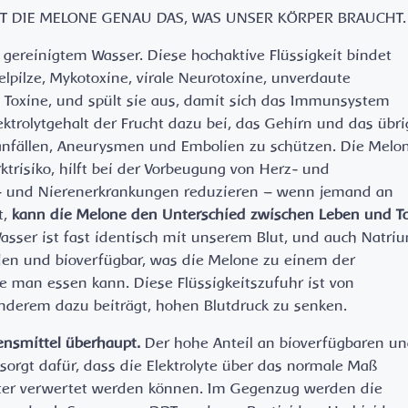
ST DIE MELONE GENAU DAS, WAS UNSER KÖRPER BRAUCHT.
gereinigtem Wasser. Diese hochaktive Flüssigkeit bindet
elpilze, Mykotoxine, virale Neurotoxine, unverdaute
e Toxine, und spült sie aus, damit sich das Immunsystem
ktrolytgehalt der Frucht dazu bei, das Gehirn und das übri
anfällen, Aneurysmen und Embolien zu schützen. Die Melo
trisiko, hilft bei der Vorbeugung von Herz- und
- und Nierenerkrankungen reduzieren – wenn jemand an
t,
kann die Melone den Unterschied zwischen Leben und T
sser ist fast identisch mit unserem Blut, und auch Natri
den und bioverfügbar, was die Melone zu einem der
e man essen kann. Diese Flüssigkeitszufuhr ist von
nderem dazu beiträgt, hohen Blutdruck zu senken.
ensmittel überhaupt.
Der hohe Anteil an bioverfügbaren u
sorgt dafür, dass die Elektrolyte über das normale Maß
hter verwertet werden können. Im Gegenzug werden die