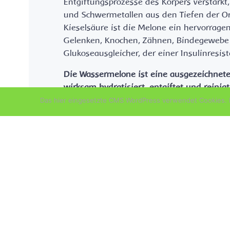
Entgiftungsprozesse des Körpers verstärk
und Schwermetallen aus den Tiefen der Or
Kieselsäure ist die Melone ein hervorrag
Gelenken, Knochen, Zähnen, Bindegewebe 
Glukoseausgleicher, der einer Insulinresi
Die Wassermelone ist eine ausgezeichnete 
wirksam hydratisiert, entgiftet und reinigt
Beta-Carotin, Lutein und Zeaxanthin, die
Das hier eingesetzte CMS WordPress verwendet Cookies. D
Brust-, Prostata-, Endometrium- und Darm
Die Wassermelone ist auch dafür bekannt,
ausschwemmt, bei der Gewichtsabnahme hi
das Immunsystem stärken und die Sehkraft
annähernd so hoch, wie die meisten Mensch
enthält.
Die Wassermelone ist reich an Antioxidanti
und chronischen Krankheiten vorzubeugen.