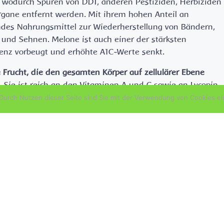
t, wodurch Spuren von DDT, anderen Pestiziden, Herbiziden
gane entfernt werden. Mit ihrem hohen Anteil an
endes Nahrungsmittel zur Wiederherstellung von Bändern,
und Sehnen. Melone ist auch einer der stärksten
stenz vorbeugt und erhöhte A1C-Werte senkt.
Frucht, die den gesamten Körper auf zellulärer Ebene
. Sie ist reich an den Vitaminen A und C sowie an Lycopin,
 hervorragend vor Lungen-, Mund-, Bauchspeicheldrüsen-,
urch Nutzen dieser Seite sind Sie mit der Verwendung von Cookies ei
krebs schützen.
 dass sie Entzündungen deutlich reduziert, Ödeme
lft und Depressionen lindert. Die Wassermelone kann au
 verbessern. Der Zuckergehalt der Wassermelone ist nicht
en glauben, da sie nur halb so viel Zucker wie ein Apfel
en, die in der Lage sind, freie Radikale zu neutralisieren
 Die Schale der Wassermelone ist ebenso wertvoll, da sie 