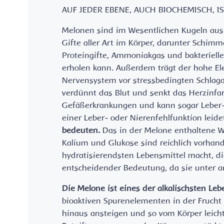
AUF JEDER EBENE, AUCH BIOCHEMISCH, I
Melonen sind im Wesentlichen Kugeln aus 
Gifte aller Art im Körper, darunter Schimm
Proteingifte, Ammoniakgas und bakteriell
erholen kann. Außerdem trägt der hohe Ele
Nervensystem vor stressbedingten Schlag
verdünnt das Blut und senkt das Herzinfark
Gefäßerkrankungen und kann sogar Leber
einer Leber- oder Nierenfehlfunktion leide
bedeuten.
Das in der Melone enthaltene Wa
Kalium und Glukose sind reichlich vorhan
hydratisierendsten Lebensmittel macht, di
entscheidender Bedeutung, da sie unter a
Die Melone ist eines der alkalischsten Leb
bioaktiven Spurenelementen in der Frucht 
hinaus ansteigen und so vom Körper leic