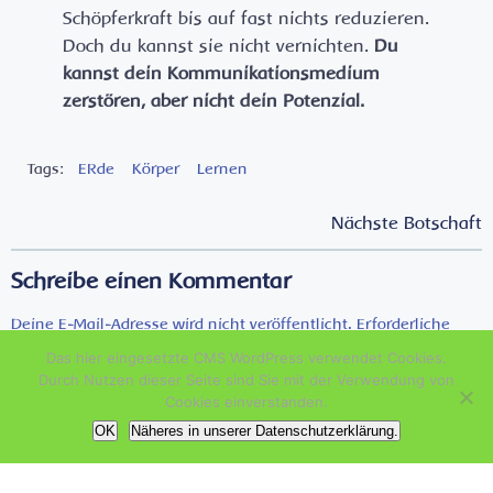
Schöpferkraft bis auf fast nichts reduzieren.
Doch du kannst sie nicht vernichten.
Du
kannst dein Kommunikationsmedium
zerstören, aber nicht dein Potenzial.
Tags:
ERde
Körper
Lernen
Post
Post
Nächste Botschaft
navigation
navigation
Schreibe einen Kommentar
Deine E-Mail-Adresse wird nicht veröffentlicht.
Erforderliche
Felder sind mit
*
markiert
Das hier eingesetzte CMS WordPress verwendet Cookies.
Durch Nutzen dieser Seite sind Sie mit der Verwendung von
Kommentar
*
Cookies einverstanden.
OK
Näheres in unserer Datenschutzerklärung.