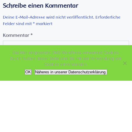
navigation
navigation
Schreibe einen Kommentar
Deine E-Mail-Adresse wird nicht veröffentlicht.
Erforderliche
Felder sind mit
*
markiert
Kommentar
*
Das hier eingesetzte CMS WordPress verwendet Cookies.
Durch Nutzen dieser Seite sind Sie mit der Verwendung von
Cookies einverstanden.
OK
Näheres in unserer Datenschutzerklärung.
Name
*