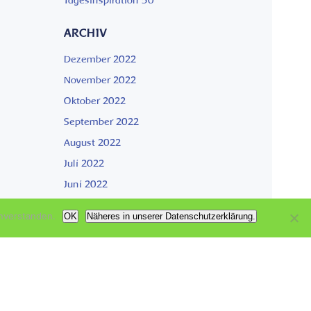
Tagesinspiration 50
ARCHIV
Dezember 2022
November 2022
Oktober 2022
September 2022
August 2022
Juli 2022
Juni 2022
nverstanden.
OK
Näheres in unserer Datenschutzerklärung.
KATEGORIEN
Aktuell
Garten der Genesung
Wachsen