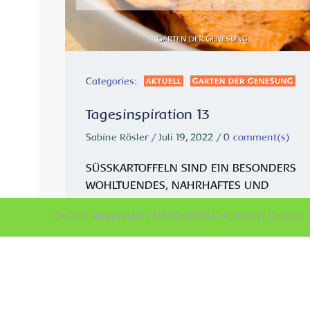
Categories:
AKTUELL
GARTEN DER GENESUNG
Tagesinspiration 13
Sabine Rösler
/
Juli 19, 2022
/
0
comment(s)
SÜSSKARTOFFELN SIND EIN BESONDERS
WOHLTUENDES, NAHRHAFTES UND
HEILSAMES LEBENSMITTEL, DAS DU IN
Das hier eingesetzte CMS WordPress verwendet Cookies. D
DEINE ERNÄHRUNG EINBAUEN SOLLTEST.
Sie sind reich an Antioxidantien wie
Betakarotin, den Vitaminen C, E und D un
Mineralien wie Mangan und Eisen. Sie
enthalten außerdem […]