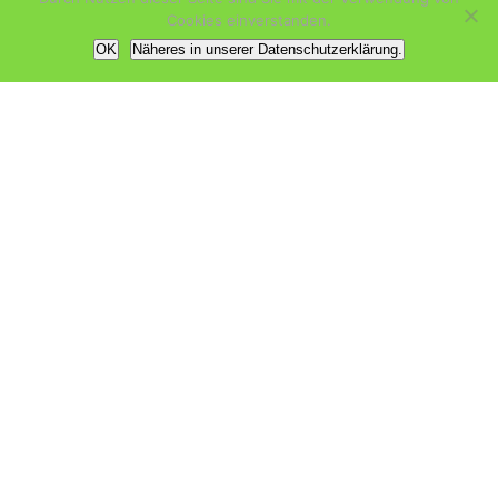
€ 50,00 / Monat
Cookies einverstanden.
OK
Näheres in unserer Datenschutzerklärung.
UNTERSTÜTZER 3
€ 100,00 / Monat