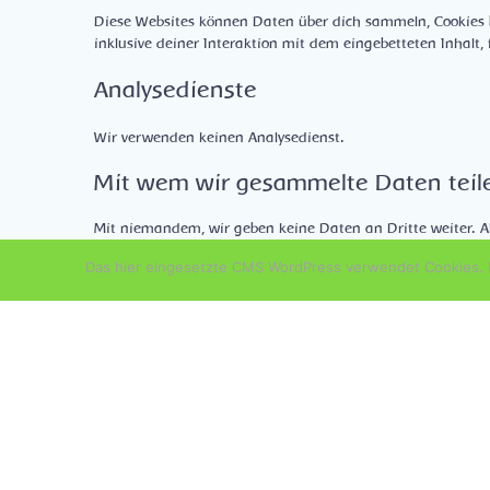
Diese Websites können Daten über dich sammeln, Cookies b
inklusive deiner Interaktion mit dem eingebetteten Inhalt,
Analysedienste
Wir verwenden keinen Analysedienst.
Mit wem wir gesammelte Daten teil
Mit niemandem, wir geben keine Daten an Dritte weiter. All
Browsertyp und -Version, Betriebssystem, URL des Referrer
Das hier eingesetzte CMS WordPress verwendet Cookies. D
der Daten wird von uns nicht vorgenommen.
Wie lange wir Deine Daten speicher
Wenn Du einen Kommentar schreibst, wird dieser inklusive
anstelle sie in einer Moderations-Warteschlange festzuhalt
Für Benutzer, die sich auf unserer Website registrieren, sp
persönlichen Informationen einsehen, verändern oder lösc
und verändern.