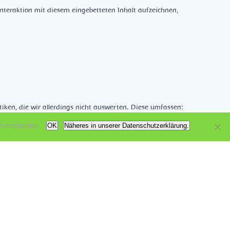
nteraktion mit diesem eingebetteten Inhalt aufzeichnen,
tiken, die wir allerdings nicht auswerten. Diese umfassen:
on ist damit nicht möglich und eine weitere Verarbeitung
nverstanden.
OK
Näheres in unserer Datenschutzerklärung.
Folgekommentare automatisch erkennen und freigeben,
nutzerprofilen angeben. Alle Benutzer können jederzeit ihre
er Website können diese Informationen ebenfalls einsehen