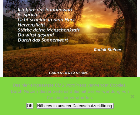
Das hier eingesetzte CMS WordPress verwendet Cookies.
Durch Nutzen dieser Seite sind Sie mit der Verwendung von
Categories:
AKTUELL
Cookies einverstanden.
OK
Näheres in unserer Datenschutzerklärung.
Tagesinspiration 51
Sabine Rösler
/
November 9, 2022
/
0
comment(s)
An Alle, die gerade auf dem Weg in ihre Genesung