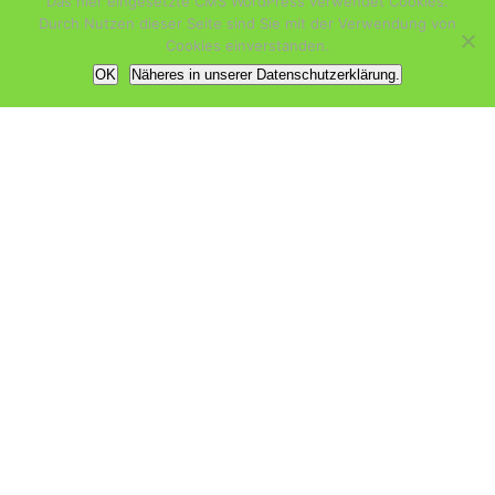
Das hier eingesetzte CMS WordPress verwendet Cookies.
Durch Nutzen dieser Seite sind Sie mit der Verwendung von
Cookies einverstanden.
Email Adresse
*
OK
Näheres in unserer Datenschutzerklärung.
Telefonnummer
Nachricht
*
0 / 180