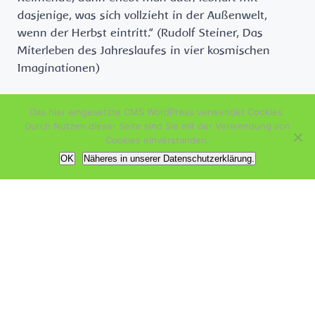
dasjenige, was sich vollzieht in der Außenwelt,
wenn der Herbst eintritt.“ (Rudolf Steiner, Das
Miterleben des Jahreslaufes in vier kosmischen
Imaginationen)
Tags:
Das hier eingesetzte CMS WordPress verwendet Cookies.
Herbst
Jahreslauf
Durch Nutzen dieser Seite sind Sie mit der Verwendung von
Cookies einverstanden.
Post
Post
Nächste Botschaft
OK
Näheres in unserer Datenschutzerklärung.
navigation
navigation
Schreibe einen Kommentar
Deine E-Mail-Adresse wird nicht veröffentlicht.
Erforderliche
Felder sind mit
*
markiert
Kommentar
*