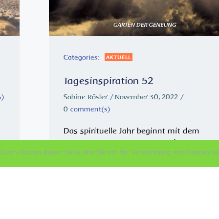
Categories:
AKTUELL
Tagesinspiration 52
s)
Sabine Rösler
/
November 30, 2022
/
0
comment(s)
Das spirituelle Jahr beginnt mit dem
Advent – der Vorbereitung auf die Geburt
urch Nutzen dieser Seite sind Sie mit der Verwendung von Cookies ei
des Lichtkindes, des reinen Menschen in
mir. GÖTTLICHER VATER, DURCHDRINGE
MICH GANZ. LASS MEIN BEWUSSTSEIN DE
SEIN IN MIR GANZ ERFASSEN UND
BEWUSST ERLEBEN. Wir […]