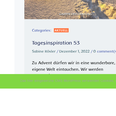
Categories:
AKTUELL
Tagesinspiration 53
Sabine Rösler
/
Dezember 1, 2022
/
0
comment(
Zu Advent dürfen wir in eine wunderbare,
eigene Welt eintauchen. Wir werden
herangeführt an die Mysterien des Lichts.
Das hier eingesetzte CMS WordPress verwendet Cookies. D
Die Sonne kommt jetzt immer später
herauf. „Wie können sie täglich erwarten,
können ein wenig Advent <üben>! Indem
wir uns […]
READ MORE