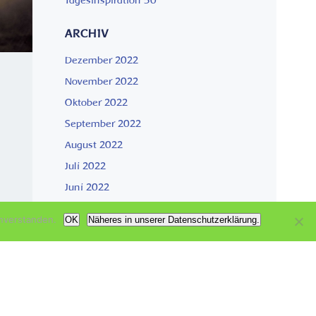
Tagesinspiration 50
ARCHIV
Dezember 2022
November 2022
Oktober 2022
September 2022
August 2022
Juli 2022
Juni 2022
nverstanden.
OK
Näheres in unserer Datenschutzerklärung.
KATEGORIEN
Aktuell
IN
Garten der Genesung
Wachsen