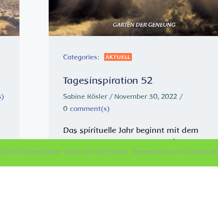
Categories:
AKTUELL
Tagesinspiration 52
s)
Sabine Rösler
/
November 30, 2022
/
0
comment(s)
Das spirituelle Jahr beginnt mit dem
Advent – der Vorbereitung auf die Geburt
urch Nutzen dieser Seite sind Sie mit der Verwendung von Cookies ei
des Lichtkindes, des reinen Menschen in
mir. GÖTTLICHER VATER, DURCHDRINGE
MICH GANZ. LASS MEIN BEWUSSTSEIN DE
SEIN IN MIR GANZ ERFASSEN UND
BEWUSST ERLEBEN. Wir […]