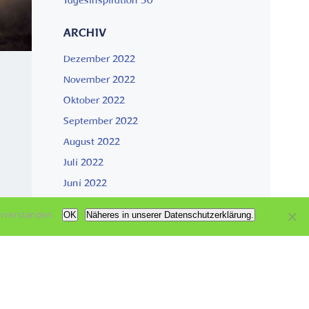
Tagesinspiration 50
ARCHIV
Dezember 2022
November 2022
Oktober 2022
September 2022
August 2022
Juli 2022
Juni 2022
nverstanden.
OK
Näheres in unserer Datenschutzerklärung.
KATEGORIEN
Aktuell
IN
Garten der Genesung
Wachsen