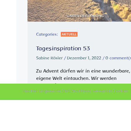
Categories:
AKTUELL
Tagesinspiration 53
Sabine Rösler
/
Dezember 1, 2022
/
0
comment(
Zu Advent dürfen wir in eine wunderbare,
eigene Welt eintauchen. Wir werden
herangeführt an die Mysterien des Lichts.
Das hier eingesetzte CMS WordPress verwendet Cookies. D
Die Sonne kommt jetzt immer später
herauf. „Wie können sie täglich erwarten,
können ein wenig Advent <üben>! Indem
wir uns […]
READ MORE