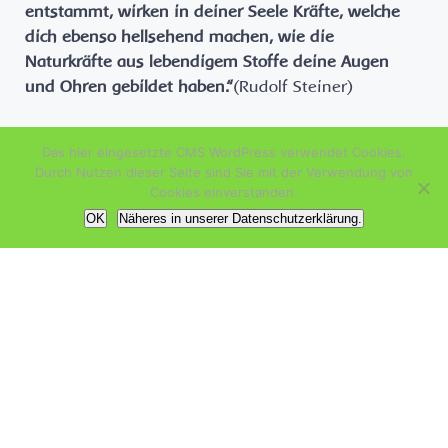
entstammt, wirken in deiner Seele Kräfte, welche
dich ebenso hellsehend machen, wie die
Naturkräfte aus lebendigem Stoffe deine Augen
und Ohren gebildet haben.“
(Rudolf Steiner)
Tags:
Erkenntnis
Geisteswissenschaft
Das hier eingesetzte CMS WordPress verwendet Cookies.
Durch Nutzen dieser Seite sind Sie mit der Verwendung von
Cookies einverstanden.
Post
Post
Nächste Botschaft
OK
Näheres in unserer Datenschutzerklärung.
navigation
navigation
Schreibe einen Kommentar
Deine E-Mail-Adresse wird nicht veröffentlicht.
Erforderliche
Felder sind mit
*
markiert
Kommentar
*