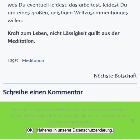
was Du eventuell leidest, das arbeitest, leidest Du
um eines großen, geistigen Weltzusammenhanges
willen.
Kraft zum Leben, nicht Lässigkeit quillt aus der
Meditation.
Tags:
Meditation
Post
Post
Nächste Botschaft
navigation
navigation
Schreibe einen Kommentar
Deine E-Mail-Adresse wird nicht veröffentlicht.
Erforderliche
Das hier eingesetzte CMS WordPress verwendet Cookies.
Felder sind mit
*
markiert
Durch Nutzen dieser Seite sind Sie mit der Verwendung von
Cookies einverstanden.
Kommentar
*
OK
Näheres in unserer Datenschutzerklärung.