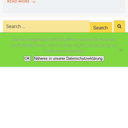
READ MORE
Search
for:
Das hier eingesetzte CMS WordPress verwendet Cookies.
NEUESTE BEITRÄGE
Durch Nutzen dieser Seite sind Sie mit der Verwendung von
Cookies einverstanden.
Geboren soll werden das Licht-kind
OK
Näheres in unserer Datenschutzerklärung.
Tagesinspiration 53
Tagesinspiration 52
Tagesinspiration 51
Tagesinspiration 50
ARCHIV
Dezember 2022
November 2022
Oktober 2022