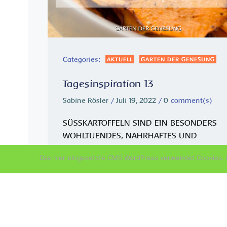
Categories:
AKTUELL
GARTEN DER GENESUNG
Tagesinspiration 13
Sabine Rösler
/
Juli 19, 2022
/
0
comment(s)
SÜSSKARTOFFELN SIND EIN BESONDERS
WOHLTUENDES, NAHRHAFTES UND
HEILSAMES LEBENSMITTEL, DAS DU IN
Das hier eingesetzte CMS WordPress verwendet Cookies. D
DEINE ERNÄHRUNG EINBAUEN SOLLTEST.
Sie sind reich an Antioxidantien wie
Betakarotin, den Vitaminen C, E und D un
Mineralien wie Mangan und Eisen. Sie
enthalten außerdem […]