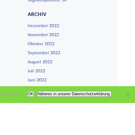
Tagesinspiration 50
ARCHIV
Dezember 2022
November 2022
Oktober 2022
September 2022
August 2022
Juli 2022
Juni 2022
nverstanden.
OK
Näheres in unserer Datenschutzerklärung.
KATEGORIEN
Aktuell
Garten der Genesung
Wachsen