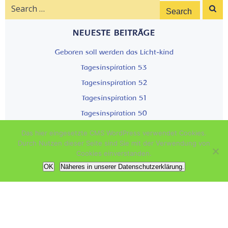
Search
for:
NEUESTE BEITRÄGE
Geboren soll werden das Licht-kind
Tagesinspiration 53
Tagesinspiration 52
Tagesinspiration 51
Tagesinspiration 50
Das hier eingesetzte CMS WordPress verwendet Cookies.
ARCHIV
Durch Nutzen dieser Seite sind Sie mit der Verwendung von
Cookies einverstanden.
Dezember 2022
OK
Näheres in unserer Datenschutzerklärung.
November 2022
Oktober 2022
September 2022
August 2022