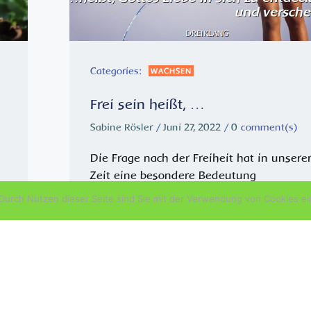
Categories:
WACHSEN
Frei sein heißt, …
Sabine Rösler
/
Juni 27, 2022
/
0
comment(s)
Die Frage nach der Freiheit hat in unsere
Zeit eine besondere Bedeutung
gewonnen.Niemand kann sich ihr mehr
urch Nutzen dieser Seite sind Sie mit der Verwendung von Cookies ei
r
entziehen. Nicht nur die Sehnsucht nach
t,
ihr treibt uns voran – vielmehr ist die
Notwendigkeit der Beantwortung der Fra
plötzlich aufgetaucht. […]
READ MORE