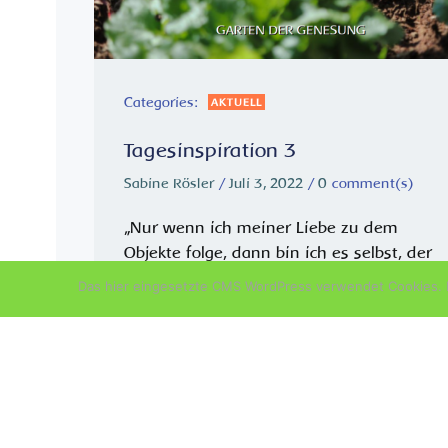
Categories:
AKTUELL
Tagesinspiration 3
Sabine Rösler
/
Juli 3, 2022
/
0
comment(s)
„Nur wenn ich meiner Liebe zu dem
Objekte folge, dann bin ich es selbst, der
handelt. Ich handle auf dieser Stufe der
Das hier eingesetzte CMS WordPress verwendet Cookies. D
Sittlichkeit nicht, weil ich einen Herrn übe
mich anerkenne, nicht die äußere Autoritä
nicht eine sogenannte […]
READ MORE