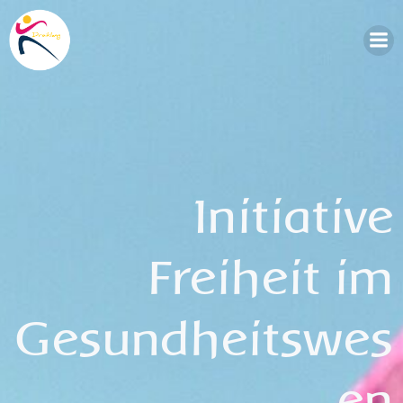
Zum
Inhalt
springen
Initiative
Freiheit im
Gesundheitswes
en